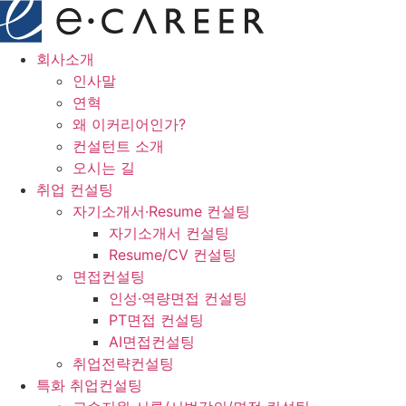
콘
텐
츠
회사소개
로
인사말
건
연혁
너
왜 이커리어인가?
뛰
컨설턴트 소개
기
오시는 길
취업 컨설팅
자기소개서·Resume 컨설팅
자기소개서 컨설팅
Resume/CV 컨설팅
면접컨설팅
인성·역량면접 컨설팅
PT면접 컨설팅
AI면접컨설팅
취업전략컨설팅
특화 취업컨설팅