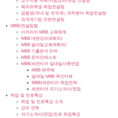
교수지원 서류/시범강의/면접 컨설팅
해외유학생 취업컨설팅
금융권(국내 및 외국계), 재무분야 취업컨설팅
외국계기업 전문컨설팅
MBB/컨설팅펌
이커리어 MBB 교육체계
MBB 대면강의(6회차)
MBB 일대일교육(6회차)
MBB 기출분석 Drill
MBB 온라인테스트
MBB/세컨티어 일대일서류면접
MBB 레주메
일대일 MBB 목인터뷰
MBB/세컨티어 취업전략
세컨티어 자기소개서/면접
취업 및 진로특강
취업 및 진로특강 소개
강의 연혁
자기소개서/면접/진로 취업특강