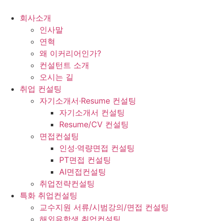
콘
텐
회사소개
츠
인사말
로
연혁
건
왜 이커리어인가?
너
컨설턴트 소개
뛰
오시는 길
기
취업 컨설팅
자기소개서·Resume 컨설팅
자기소개서 컨설팅
Resume/CV 컨설팅
면접컨설팅
인성·역량면접 컨설팅
PT면접 컨설팅
AI면접컨설팅
취업전략컨설팅
특화 취업컨설팅
교수지원 서류/시범강의/면접 컨설팅
해외유학생 취업컨설팅