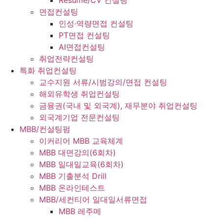
Resume/CV 컨설팅
면접컨설팅
인성·역량면접 컨설팅
PT면접 컨설팅
AI면접컨설팅
취업전략컨설팅
특화 취업컨설팅
교수지원 서류/시범강의/면접 컨설팅
해외유학생 취업컨설팅
금융권(국내 및 외국계), 재무분야 취업컨설팅
외국계기업 전문컨설팅
MBB/컨설팅펌
이커리어 MBB 교육체계
MBB 대면강의(6회차)
MBB 일대일교육(6회차)
MBB 기출분석 Drill
MBB 온라인테스트
MBB/세컨티어 일대일서류면접
MBB 레주메