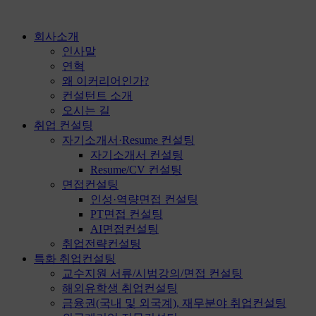
콘
텐
회사소개
츠
인사말
로
연혁
건
왜 이커리어인가?
너
컨설턴트 소개
뛰
오시는 길
기
취업 컨설팅
자기소개서·Resume 컨설팅
자기소개서 컨설팅
Resume/CV 컨설팅
면접컨설팅
인성·역량면접 컨설팅
PT면접 컨설팅
AI면접컨설팅
취업전략컨설팅
특화 취업컨설팅
교수지원 서류/시범강의/면접 컨설팅
해외유학생 취업컨설팅
금융권(국내 및 외국계), 재무분야 취업컨설팅