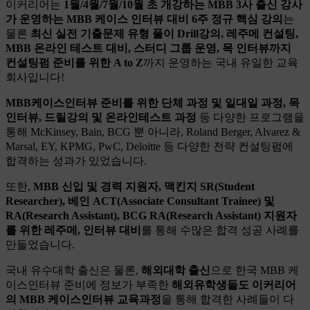
이커리어는
1월/4월/7월/10월 초 개강하는 MBB 3사 출신 강사
가 운영하는 MBB 케이스 인터뷰 대비 6주 정규 핵심 강의
는
물론
최신 실전 기출문제 유형 풀이 Drill강의, 레주메 컨설팅,
MBB 온라인 테스트 대비,
스터디 그룹 운영, 목 인터뷰까지
컨설팅펌 준비를 위한 A to Z
까지 운영하는 국내 유일한 교육
회사입니다!
MBB케이스인터뷰 준비를 위한 단체 과정 및 일대일 과정, 목
인터뷰, 드릴강의 및 온라인테스트 과정
등 다양한 프로그램을
통해 McKinsey, Bain, BCG 뿐 아니라, Roland Berger, Alvarez &
Marsal, EY, KPMG, PwC, Deloitte 등 다양한 전략 컨설팅펌에
합격하는 성과가 있었습니다.
​또한,
MBB 신입 및 경력 지원자, 맥킨지 SR(Student
Researcher), 베인 ACT(Associate Consultant Trainee) 및
RA(Research Assistant), BCG RA(Research Assistant) 지원자
를 위한 레주메, 인터뷰 대비
를 통해 수많은 합격 성공 사례를
만들었습니다.
국내 유수대학 출신은 물론,
해외대학 출신
으로 한국 MBB 케
이스인터뷰 준비에 정보가 부족한
해외유학생들도 이커리어
의 MBB 케이스인터뷰 교육과정
을 통해 합격한 사례들이 다