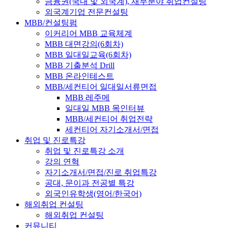
금융권(국내 및 외국계), 재무분야 취업컨설팅
외국계기업 전문컨설팅
MBB/컨설팅펌
이커리어 MBB 교육체계
MBB 대면강의(6회차)
MBB 일대일교육(6회차)
MBB 기출분석 Drill
MBB 온라인테스트
MBB/세컨티어 일대일서류면접
MBB 레주메
일대일 MBB 목인터뷰
MBB/세컨티어 취업전략
세컨티어 자기소개서/면접
취업 및 진로특강
취업 및 진로특강 소개
강의 연혁
자기소개서/면접/진로 취업특강
공대, 문이과 전공별 특강
외국인유학생(영어/한국어)
해외취업 컨설팅
해외취업 컨설팅
커뮤니티