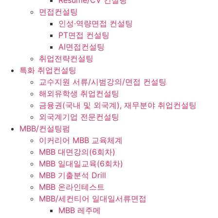
Resume/CV 컨설팅
면접컨설팅
인성·역량면접 컨설팅
PT면접 컨설팅
AI면접컨설팅
취업전략컨설팅
특화 취업컨설팅
교수지원 서류/시범강의/면접 컨설팅
해외유학생 취업컨설팅
금융권(국내 및 외국계), 재무분야 취업컨설팅
외국계기업 전문컨설팅
MBB/컨설팅펌
이커리어 MBB 교육체계
MBB 대면강의(6회차)
MBB 일대일교육(6회차)
MBB 기출분석 Drill
MBB 온라인테스트
MBB/세컨티어 일대일서류면접
MBB 레주메