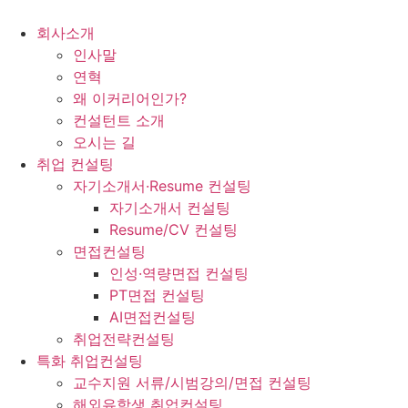
콘
텐
회사소개
츠
인사말
로
연혁
건
왜 이커리어인가?
너
컨설턴트 소개
뛰
오시는 길
기
취업 컨설팅
자기소개서·Resume 컨설팅
자기소개서 컨설팅
Resume/CV 컨설팅
면접컨설팅
인성·역량면접 컨설팅
PT면접 컨설팅
AI면접컨설팅
취업전략컨설팅
특화 취업컨설팅
교수지원 서류/시범강의/면접 컨설팅
해외유학생 취업컨설팅