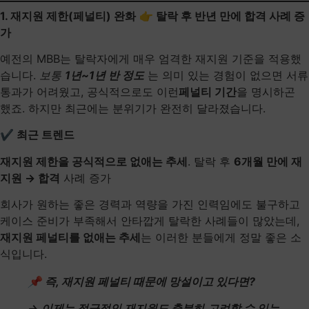
1. 재지원 제한(페널티) 완화
👉 탈락 후 반년 만에 합격 사례 증
가
예전의 MBB는 탈락자에게 매우 엄격한 재지원 기준을 적용했
습니다.
보통
1년~1년 반 정도
는 의미 있는 경험이 없으면 서류
통과가 어려웠고, 공식적으로도 이런
페널티 기간
​을 명시하곤
했죠. 하지만 최근에는 분위기가 완전히 달라졌습니다.
✔ 최근 트렌드
재지원 제한을 공식적으로 없애는 추세
. 탈락 후
6개월 만에 재
지원 → 합격
사례 증가
회사가 원하는 좋은 경력과 역량을 가진 인력임에도 불구하고
케이스 준비가 부족해서 안타깝게 탈락한 사례들이 많았는데,
재지원 페널티를 없애는 추세
는 이러한 분들에게 정말 좋은 소
식입니다.
📌
즉, 재지원 페널티 때문에 망설이고 있다면?
→
이제는 적극적인 재지원도 충분히
고려할 수 있는