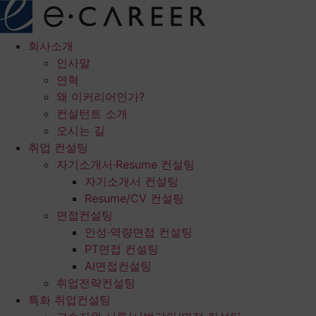
콘
텐
츠
회사소개
로
인사말
건
연혁
너
왜 이커리어인가?
뛰
컨설턴트 소개
기
오시는 길
취업 컨설팅
자기소개서·Resume 컨설팅
자기소개서 컨설팅
Resume/CV 컨설팅
면접컨설팅
인성·역량면접 컨설팅
PT면접 컨설팅
AI면접컨설팅
취업전략컨설팅
특화 취업컨설팅