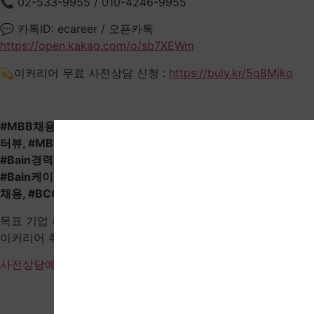
📞 02-533-9955 / 010-4246-9955
💬 카톡ID: ecareer / 오픈카톡
https://open.kakao.com/o/sb7XEWm
💫이커리어 무료 사전상담 신청 :
https://buly.kr/5q8Mjko
#MBB채용, #MBB경력직채용, #케이스인터뷰, #MBB케이스인
터뷰, #MBB경력직, #맥킨지경력직채용, #BCG경력직채용,
#Bain경력직채용, #맥킨지케이스인터뷰, #BCG케이스인터뷰,
#Bain케이스인터뷰, #케이스인터뷰학원, #맥킨지채용, #베인
채용, #BCG채용, #맥킨지, #베인, #BCG
목표 기업 취업의 꿈을 실현하는 가장 확실한 길
이커리어 취업컨설팅
사전상담예약 바로가기