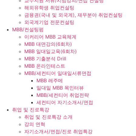
교수지원 서류/시범강의/면접 컨설팅
해외유학생 취업컨설팅
금융권(국내 및 외국계), 재무분야 취업컨설팅
외국계기업 전문컨설팅
MBB/컨설팅펌
이커리어 MBB 교육체계
MBB 대면강의(6회차)
MBB 일대일교육(6회차)
MBB 기출분석 Drill
MBB 온라인테스트
MBB/세컨티어 일대일서류면접
MBB 레주메
일대일 MBB 목인터뷰
MBB/세컨티어 취업전략
세컨티어 자기소개서/면접
취업 및 진로특강
취업 및 진로특강 소개
강의 연혁
자기소개서/면접/진로 취업특강