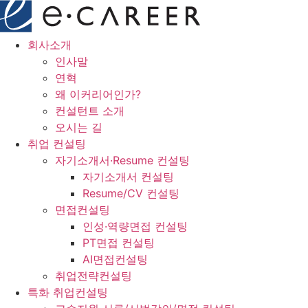
콘
텐
츠
회사소개
로
인사말
건
연혁
너
왜 이커리어인가?
뛰
컨설턴트 소개
기
오시는 길
취업 컨설팅
자기소개서·Resume 컨설팅
자기소개서 컨설팅
Resume/CV 컨설팅
면접컨설팅
인성·역량면접 컨설팅
PT면접 컨설팅
AI면접컨설팅
취업전략컨설팅
특화 취업컨설팅