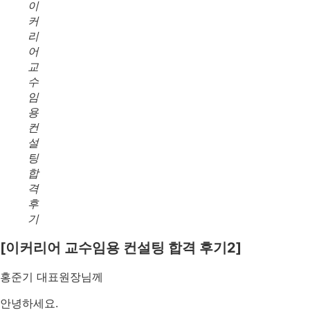
이
커
리
어
교
수
임
용
컨
설
팅
합
격
후
기
[이커리어 교수임용 컨설팅 합격 후기2]
홍준기 대표원장님께
안녕하세요.