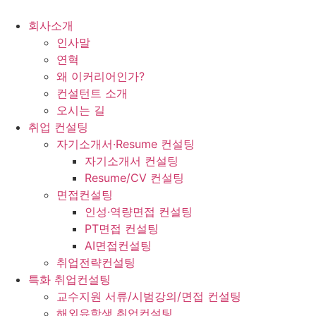
콘
텐
회사소개
츠
인사말
로
연혁
건
왜 이커리어인가?
너
컨설턴트 소개
뛰
오시는 길
기
취업 컨설팅
자기소개서·Resume 컨설팅
자기소개서 컨설팅
Resume/CV 컨설팅
면접컨설팅
인성·역량면접 컨설팅
PT면접 컨설팅
AI면접컨설팅
취업전략컨설팅
특화 취업컨설팅
교수지원 서류/시범강의/면접 컨설팅
해외유학생 취업컨설팅