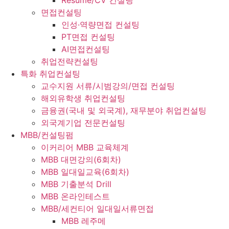
Resume/CV 컨설팅
면접컨설팅
인성·역량면접 컨설팅
PT면접 컨설팅
AI면접컨설팅
취업전략컨설팅
특화 취업컨설팅
교수지원 서류/시범강의/면접 컨설팅
해외유학생 취업컨설팅
금융권(국내 및 외국계), 재무분야 취업컨설팅
외국계기업 전문컨설팅
MBB/컨설팅펌
이커리어 MBB 교육체계
MBB 대면강의(6회차)
MBB 일대일교육(6회차)
MBB 기출분석 Drill
MBB 온라인테스트
MBB/세컨티어 일대일서류면접
MBB 레주메